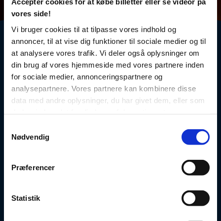
Acceptér cookies for at købe billetter eller se videor på
vores side!
Vi bruger cookies til at tilpasse vores indhold og
Sund livsstil og klare regler 🤩
annoncer, til at vise dig funktioner til sociale medier og til
at analysere vores trafik. Vi deler også oplysninger om
At være “Superkid” er dog ikke bare en
din brug af vores hjemmeside med vores partnere inden
fritidsinteresse, det er en livsstil, og der er klare
for sociale medier, annonceringspartnere og
regler for vores ”superbørn”. Ingen rygning, ingen
alkohol før man fylder 16, og generelt lægges der
analysepartnere. Vores partnere kan kombinere disse
vægt på en sund livsstil 👍
data med andre oplysninger, du har givet dem, eller som
de har indsamlet fra din brug af deres tjenester.
Såfremt du ikke accepterer brugen af cookies, kan din
Samtykkevalg
oplevelse af vores hjemmeside være ændret i forhold til
Nødvendig
havde du accepteret brugen.
Præferencer
Statistik