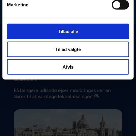
Marketing
Tillad alle
Verden rundt med normal
skolegang
🌏
Tillad valgte
Alle gymnasterne i forestillingen går i ganske
normale folkeskoler, privatskoler og gymnasier.
Afvis
Det unikke danske skolesystem giver dem
mulighed for at komme ud at rejse – også i
skoletiden.
På længere udlandsrejser medbringes der en
lærer til at varetage lektielæsningen
🤓