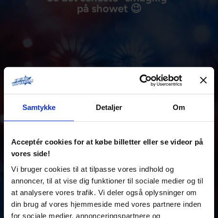
på showet 😉
Samtykke
Detaljer
Om
Acceptér cookies for at købe billetter eller se videor på
vores side!
Vi bruger cookies til at tilpasse vores indhold og
annoncer, til at vise dig funktioner til sociale medier og til
at analysere vores trafik. Vi deler også oplysninger om
Hov! noget gik galt... Venligst accepter
Statistikker, marketing
cookies for at se denne
din brug af vores hjemmeside med vores partnere inden
video
for sociale medier, annonceringspartnere og