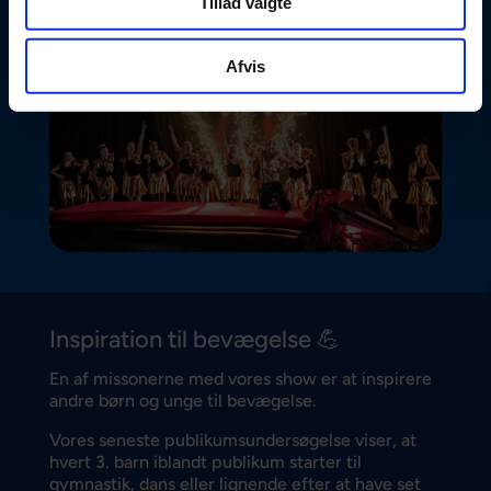
Tillad valgte
Afvis
Inspiration til bevægelse 💪
En af missonerne med vores show er at inspirere
andre børn og unge til bevægelse.
Vores seneste publikumsundersøgelse viser, at
hvert 3. barn iblandt publikum starter til
gymnastik, dans eller lignende efter at have set