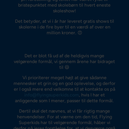
bristepunktet med skolebørn til hvert eneste
skoleshow!
Det betyder, at vi i år har leveret gratis shows til
skolerne i de fire byer til en værdi af over en
million kroner. 😍
Det er blot få ud af de heldigvis mange
velgørende formål, vi gennem årene har bidraget
til 😄
Vi prioriterer meget højt at give sådanne
mennesker et grin og en god oplevelse, og derfor
er I også mere end velkomne til at kontakte os på
info@flyingsuperkids.com
, hvis I har et
anliggende som I mener, passer til dette formål.
Dertil skal det nævnes, at vi får rigtig mange
henvendelser. For at værne om den tid, Flying
Superkids har til velgørende formål, håber vi
derfor på jeres forståelse for, at vi desværre også