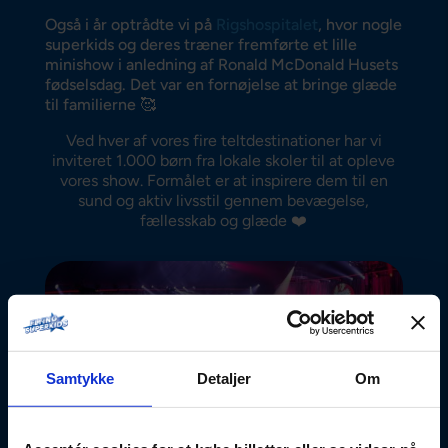
Også i år optrådte vi på
Rigshospitalet
, hvor nogle
superkids og deres træner fremførte et lille
minishow i anledning af Ronald McDonald Husets
fødselsdag. Det var en fornøjelse at bringe glæde
til familierne 🥰
Ved hver af vores fire teltdestinationer har vi
inviteret 1.000 børn fra lokale skoler til at opleve
vores show. Formålet er at inspirere dem til en
sund og aktiv livsstil gennem bevægelse,
fællesskab og glæde ❤️
Samtykke
Detaljer
Om
2022
I 2022 fyldte vi blandt andet paladsteltet med