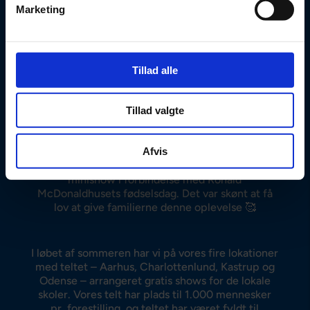
Marketing
Ligesom i 2022 var det også i 2023 en prioritet at
invitere forskellige udsatte grupper ind og opleve
Flying Superkids i både Aarhus, Charlottenlund,
Kastrup og Odense 💛
Tillad alle
Blandt de inviterede var blandt andet udsatte
børn og unge og deres plejefamilier, familier for
kræftramte samt frivillige instruktører fra
Tillad valgte
gymnastikforeninger i lokalområderne 😍
Afvis
I september tog 4 superkids og en træner turen
til Rigshospitalet, hvor de optrådte med et lille
minishow i forbindelse med Ronald
McDonaldhusets fødselsdag. Det var skønt at få
lov at give familierne denne oplevelse 🥰
I løbet af sommeren har vi på vores fire lokationer
med teltet – Aarhus, Charlottenlund, Kastrup og
Odense – arrangeret gratis shows for de lokale
skoler. Vores telt har plads til 1.000 mennesker
pr. forestilling, og teltet har været fyldt til