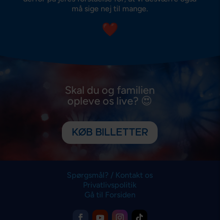
må sige nej til mange.
Skal du og familien
opleve os live? 😍
KØB BILLETTER
Spørgsmål? / Kontakt os
Privatlivspolitik
Gå til Forsiden